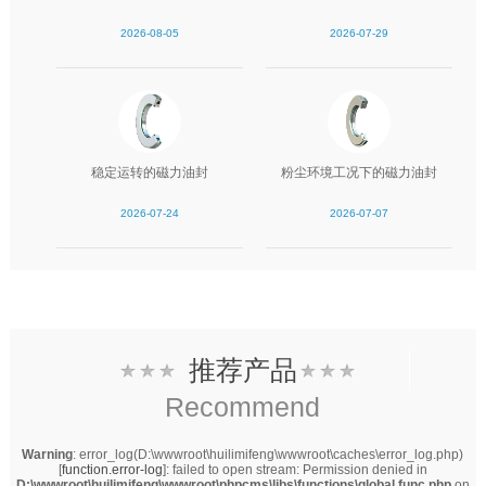
2026-08-05
2026-07-29
稳定运转的磁力油封
粉尘环境工况下的磁力油封
2026-07-24
2026-07-07
推荐产品
Recommend
Warning
: error_log(D:\wwwroot\huilimifeng\wwwroot\caches\error_log.php)
[
function.error-log
]: failed to open stream: Permission denied in
D:\wwwroot\huilimifeng\wwwroot\phpcms\libs\functions\global.func.php
on