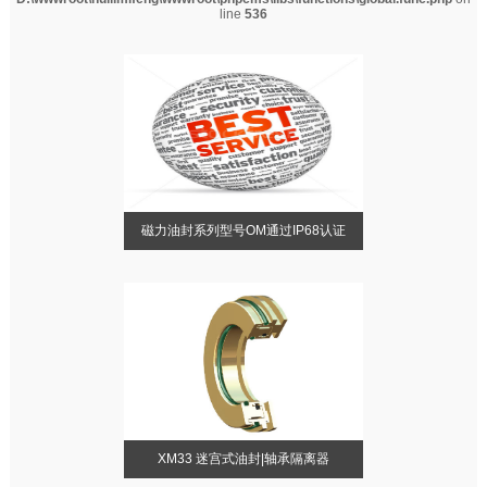
line
536
磁力油封系列型号OM通过IP68认证
XM33 迷宫式油封|轴承隔离器